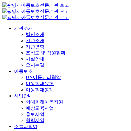
콘
텐
츠
로
기관소개
건
법인소개
너
기관소개
뛰
기관연혁
기
조직도 및 직원현황
시설안내
오시는길
아동보호
UN아동권리협약
아동학대유형
아동학대통계
사업안내
학대피해아동지원
예방교육사업
홍보사업
협력사업
소통과참여