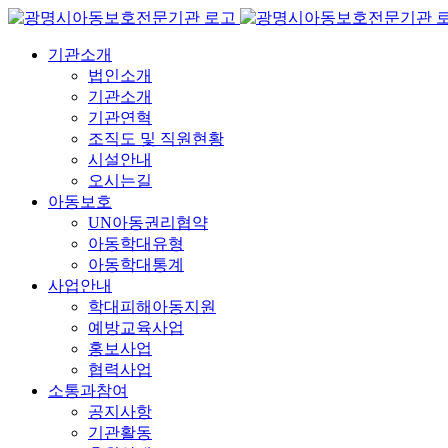
콘
텐
기관소개
츠
법인소개
로
기관소개
건
기관연혁
너
조직도 및 직원현황
뛰
시설안내
기
오시는길
아동보호
UN아동권리협약
아동학대유형
아동학대통계
사업안내
학대피해아동지원
예방교육사업
홍보사업
협력사업
소통과참여
공지사항
기관활동