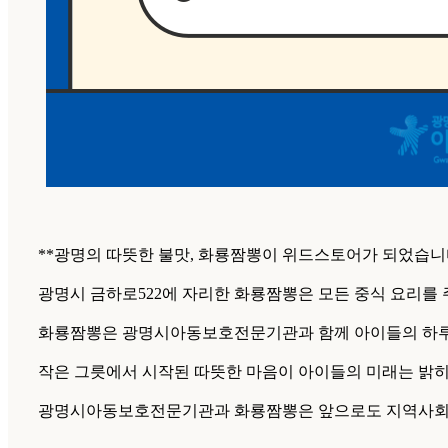
**광명의 따뜻한 불맛, 화룡짬뽕이 위드스토어가 되었습니
광명시 금하로522에 자리한 화룡짬뽕은 모든 중식 요리를 
화룡짬뽕은 광명시아동보호전문기관과 함께 아이들의 하루가
작은 그릇에서 시작된 따뜻한 마음이 아이들의 미래는 밝히
광명시아동보호전문기관과 화룡짬뽕은 앞으로도 지역사회에