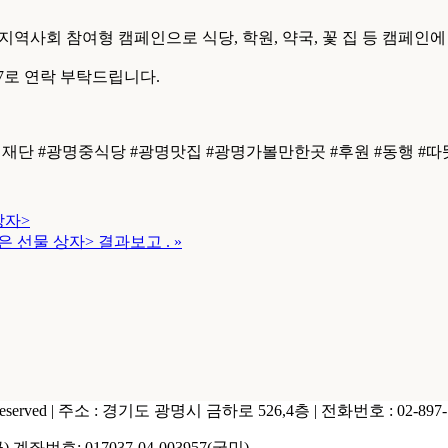
 지역사회 참여형 캠페인으로 식당, 학원, 약국, 꽃 집 등 캠페
77로 연락 부탁드립니다.
단 #광명중식당 #광명맛집 #광명가볼만한곳 #후원 #동행 #따
상자>
은 선물 상자> 결과보고 .
»
s Reserved | 주소 : 경기도 광명시 금하로 526,4층 | 전화번호 : 02-897-15
계좌번호: 017037-04-003957(국민)