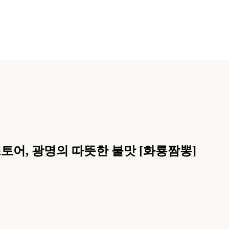
어, 광명의 따뜻한 불맛 [화룡짬뽕]