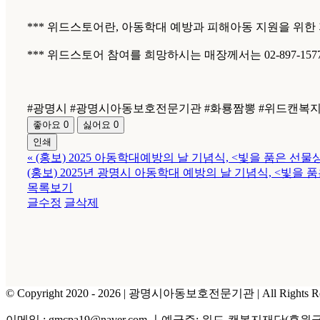
*** 위드스토어란, 아동학대 예방과 피해아동 지원을 위한
*** 위드스토어 참여를 희망하시는 매장께서는 02-897-15
#광명시 #광명시아동보호전문기관 #화룡짬뽕 #위드캔복지재
좋아요
0
싫어요
0
인쇄
«
(홍보) 2025 아동학대예방의 날 기념식, <빛을 품은 선물
(홍보) 2025년 광명시 아동학대 예방의 날 기념식, <빛을 품
목록보기
글수정
글삭제
© Copyright 2020 -
2026 | 광명시아동보호전문기관
| All Right
이메일 : gmcpa19@naver.com ㅣ예금주: 위드-캔복지재단(후원금) 