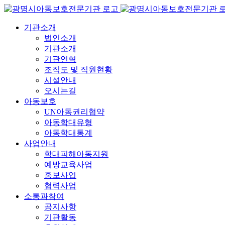
콘
텐
기관소개
츠
법인소개
로
기관소개
건
기관연혁
너
조직도 및 직원현황
뛰
시설안내
기
오시는길
아동보호
UN아동권리협약
아동학대유형
아동학대통계
사업안내
학대피해아동지원
예방교육사업
홍보사업
협력사업
소통과참여
공지사항
기관활동