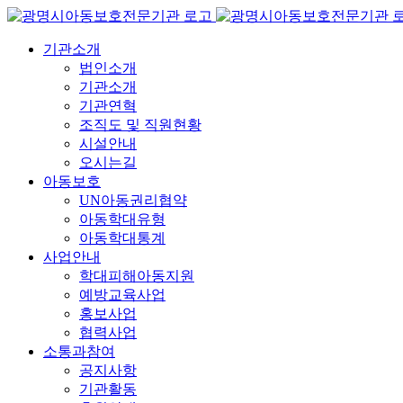
콘
텐
기관소개
츠
법인소개
로
기관소개
건
기관연혁
너
조직도 및 직원현황
뛰
시설안내
기
오시는길
아동보호
UN아동권리협약
아동학대유형
아동학대통계
사업안내
학대피해아동지원
예방교육사업
홍보사업
협력사업
소통과참여
공지사항
기관활동