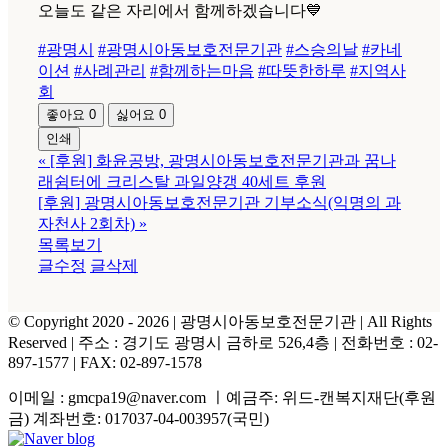
오늘도 같은 자리에서 함께하겠습니다💙
#광명시
#광명시아동보호전문기관
#스승의날
#카네
이션
#사례관리
#함께하는마음
#따뜻한하루
#지역사
회
좋아요
0
싫어요
0
인쇄
«
[후원] 화윤공방, 광명시아동보호전문기관과 꿈나
래쉼터에 크리스탈 과일양갱 40세트 후원
[후원] 광명시아동보호전문기관 기부소식(익명의 과
자천사 2회차)
»
목록보기
글수정
글삭제
© Copyright 2020 -
2026 | 광명시아동보호전문기관
| All Rights
Reserved | 주소 : 경기도 광명시 금하로 526,4층 | 전화번호 : 02-
897-1577 | FAX: 02-897-1578
이메일 : gmcpa19@naver.com ㅣ예금주: 위드-캔복지재단(후원
금) 계좌번호: 017037-04-003957(국민)
Facebook
Naver
YouTube