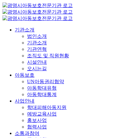
콘
텐
츠
로
기관소개
건
법인소개
너
기관소개
뛰
기관연혁
기
조직도 및 직원현황
시설안내
오시는길
아동보호
UN아동권리협약
아동학대유형
아동학대통계
사업안내
학대피해아동지원
예방교육사업
홍보사업
협력사업
소통과참여