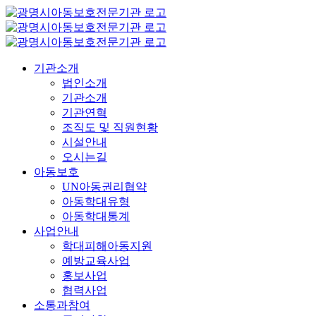
콘
텐
츠
로
기관소개
건
법인소개
너
기관소개
뛰
기관연혁
기
조직도 및 직원현황
시설안내
오시는길
아동보호
UN아동권리협약
아동학대유형
아동학대통계
사업안내
학대피해아동지원
예방교육사업
홍보사업
협력사업
소통과참여