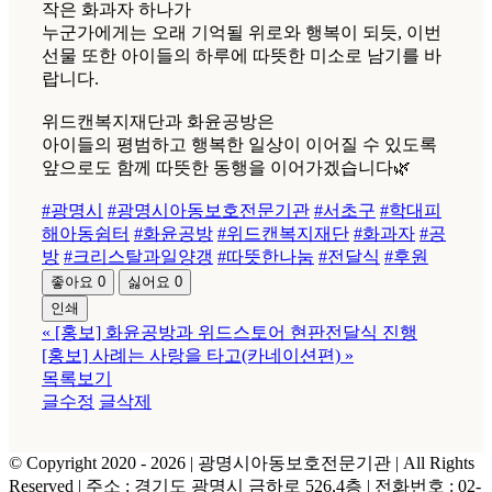
작은 화과자 하나가
누군가에게는 오래 기억될 위로와 행복이 되듯, 이번
선물 또한 아이들의 하루에 따뜻한 미소로 남기를 바
랍니다.
위드캔복지재단과 화윤공방은
아이들의 평범하고 행복한 일상이 이어질 수 있도록
앞으로도 함께 따뜻한 동행을 이어가겠습니다🌿
#광명시
#광명시아동보호전문기관
#서초구
#학대피
해아동쉼터
#화윤공방
#위드캔복지재단
#화과자
#공
방
#크리스탈과일양갱
#따뜻한나눔
#전달식
#후원
좋아요
0
싫어요
0
인쇄
«
[홍보] 화윤공방과 위드스토어 현판전달식 진행
[홍보] 사례는 사랑을 타고(카네이션편)
»
목록보기
글수정
글삭제
© Copyright 2020 -
2026 | 광명시아동보호전문기관
| All Rights
Reserved | 주소 : 경기도 광명시 금하로 526,4층 | 전화번호 : 02-