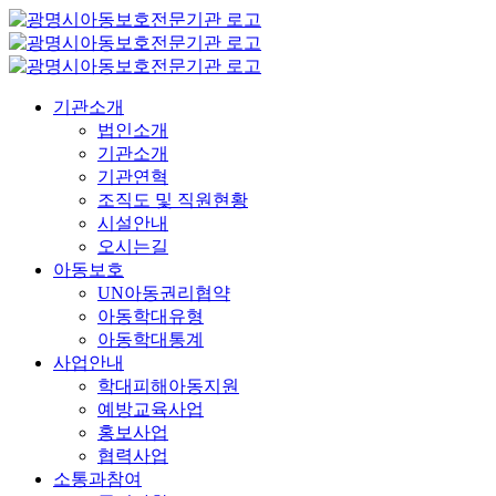
콘
텐
츠
로
기관소개
건
법인소개
너
기관소개
뛰
기관연혁
기
조직도 및 직원현황
시설안내
오시는길
아동보호
UN아동권리협약
아동학대유형
아동학대통계
사업안내
학대피해아동지원
예방교육사업
홍보사업
협력사업
소통과참여