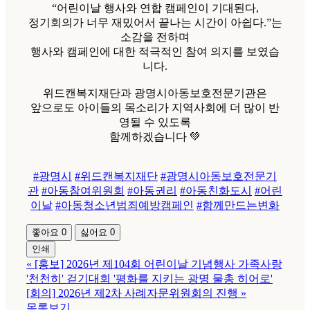
“어린이날 행사와 연합 캠페인이 기대된다,
정기회의가 너무 재밌어서 끝나는 시간이 아쉽다.”는
소감을 전하며
행사와 캠페인에 대한 적극적인 참여 의지를 보였습
니다.
위드캔복지재단과 광명시아동보호전문기관은
앞으로도 아이들의 목소리가 지역사회에 더 많이 반
영될 수 있도록
함께하겠습니다 💚
#광명시
#위드캔복지재단
#광명시아동보호전문기
관
#아동참여위원회
#아동권리
#아동친화도시
#어린
이날
#아동청소년범죄예방캠페인
#함께만드는변화
좋아요
0
싫어요
0
인쇄
«
[홍보] 2026년 제104회 어린이날 기념행사 가족사랑
'천천히' 걷기대회 '평화를 지키는 광명 물총 히어로'
[회의] 2026년 제2차 사례자문위원회의 진행
»
목록보기