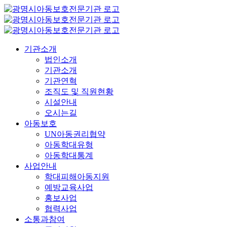
콘
텐
츠
로
기관소개
건
법인소개
너
기관소개
뛰
기관연혁
기
조직도 및 직원현황
시설안내
오시는길
아동보호
UN아동권리협약
아동학대유형
아동학대통계
사업안내
학대피해아동지원
예방교육사업
홍보사업
협력사업
소통과참여