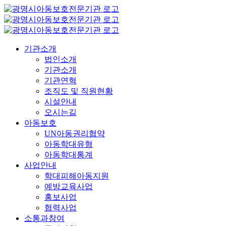
콘
텐
츠
로
기관소개
건
법인소개
너
기관소개
뛰
기관연혁
기
조직도 및 직원현황
시설안내
오시는길
아동보호
UN아동권리협약
아동학대유형
아동학대통계
사업안내
학대피해아동지원
예방교육사업
홍보사업
협력사업
소통과참여