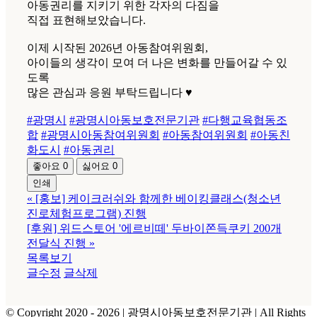
아동권리를 지키기 위한 각자의 다짐을
직접 표현해보았습니다.
이제 시작된 2026년 아동참여위원회,
아이들의 생각이 모여 더 나은 변화를 만들어갈 수 있
도록
많은 관심과 응원 부탁드립니다 ♥
#광명시
#광명시아동보호전문기관
#다행교육협동조
합
#광명시아동참여위원회
#아동참여위원회
#아동친
화도시
#아동권리
좋아요
0
싫어요
0
인쇄
«
[홍보] 케이크러쉬와 함께한 베이킹클래스(청소년
진로체험프로그램) 진행
[후원] 위드스토어 '에르비떼' 두바이쫀득쿠키 200개
전달식 진행
»
목록보기
글수정
글삭제
© Copyright 2020 -
2026 | 광명시아동보호전문기관
| All Rights