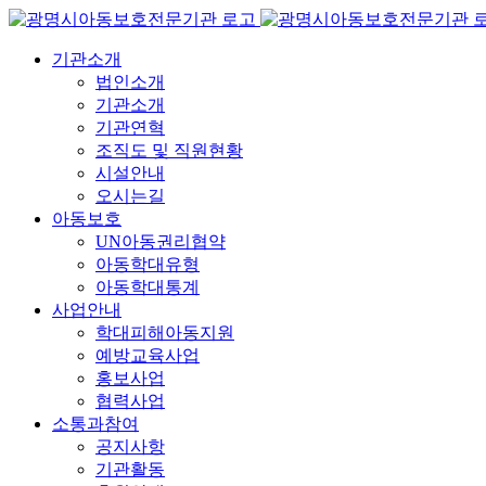
콘
텐
기관소개
츠
법인소개
로
기관소개
건
기관연혁
너
조직도 및 직원현황
뛰
시설안내
기
오시는길
아동보호
UN아동권리협약
아동학대유형
아동학대통계
사업안내
학대피해아동지원
예방교육사업
홍보사업
협력사업
소통과참여
공지사항
기관활동