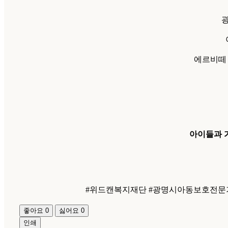
에르비떼 
아이들과 
​#위드캔복지재단 #광명시아동보호전문기
좋아요
0
싫어요
0
인쇄