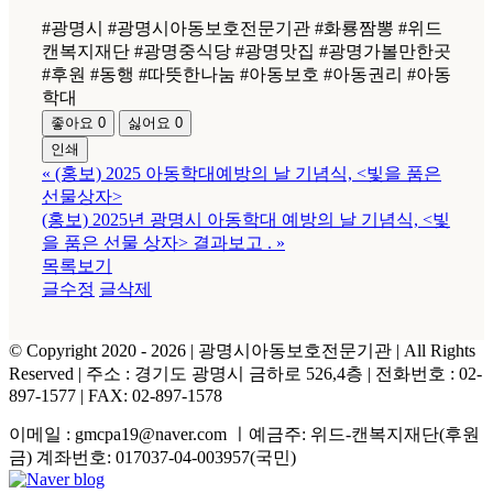
#광명시 #광명시아동보호전문기관 #화룡짬뽕 #위드
캔복지재단 #광명중식당 #광명맛집 #광명가볼만한곳
#후원 #동행 #따뜻한나눔 #아동보호 #아동권리 #아동
학대
좋아요
0
싫어요
0
인쇄
«
(홍보) 2025 아동학대예방의 날 기념식, <빛을 품은
선물상자>
(홍보) 2025년 광명시 아동학대 예방의 날 기념식, <빛
을 품은 선물 상자> 결과보고 .
»
목록보기
글수정
글삭제
© Copyright 2020 -
2026 | 광명시아동보호전문기관
| All Rights
Reserved | 주소 : 경기도 광명시 금하로 526,4층 | 전화번호 : 02-
897-1577 | FAX: 02-897-1578
이메일 : gmcpa19@naver.com ㅣ예금주: 위드-캔복지재단(후원
금) 계좌번호: 017037-04-003957(국민)
Facebook
Naver
YouTube