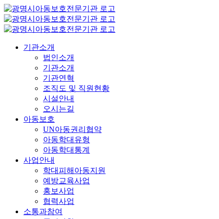
콘
텐
츠
로
기관소개
건
법인소개
너
기관소개
뛰
기관연혁
기
조직도 및 직원현황
시설안내
오시는길
아동보호
UN아동권리협약
아동학대유형
아동학대통계
사업안내
학대피해아동지원
예방교육사업
홍보사업
협력사업
소통과참여