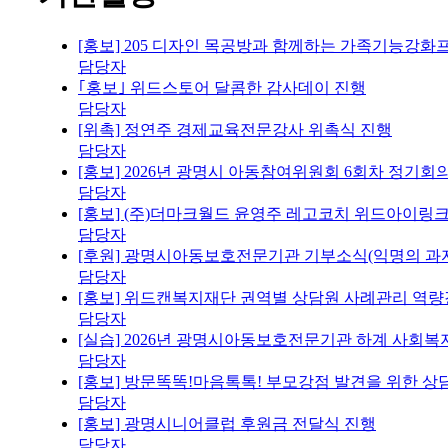
[홍보] 205 디자인 목공방과 함께하는 가족기능강화
담당자
｢홍보｣ 위드스토어 달콤한 감사데이 진행
담당자
[위촉] 정연주 경제교육전문강사 위촉식 진행
담당자
[홍보] 2026년 광명시 아동참여위원회 6회차 정기회
담당자
[홍보] (주)더마크월드 윤영주 레고코치 위드아이링크
담당자
[후원] 광명시아동보호전문기관 기부소식(익명의 과자
담당자
[홍보] 위드캔복지재단 권역별 상담원 사례관리 역량
담당자
[실습] 2026년 광명시아동보호전문기관 하계 사회복
담당자
[홍보] 방문똑똑!마음톡톡! 부모강점 발견을 위한 
담당자
[홍보] 광명시니어클럽 후원금 전달식 진행
담당자