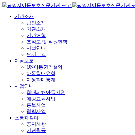
콘
텐
기관소개
츠
법인소개
로
기관소개
건
기관연혁
너
조직도 및 직원현황
뛰
시설안내
기
오시는길
아동보호
UN아동권리협약
아동학대유형
아동학대통계
사업안내
학대피해아동지원
예방교육사업
홍보사업
협력사업
소통과참여
공지사항
기관활동