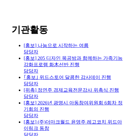
기관활동
[홍보] 나눔으로 시작하는 여름
담당자
[홍보] 205 디자인 목공방과 함께하는 가족기능
강화프로램 화木선반 진행
담당자
｢홍보｣ 위드스토어 달콤한 감사데이 진행
담당자
[위촉] 정연주 경제교육전문강사 위촉식 진행
담당자
[홍보] 2026년 광명시 아동참여위원회 6회차 정
기회의 진행
담당자
[홍보] (주)더마크월드 윤영주 레고코치 위드아
이링크 동참
담당자