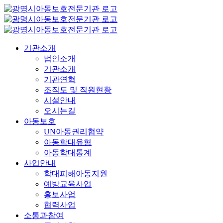
콘
텐
츠
로
기관소개
건
법인소개
너
기관소개
뛰
기관연혁
기
조직도 및 직원현황
시설안내
오시는길
아동보호
UN아동권리협약
아동학대유형
아동학대통계
사업안내
학대피해아동지원
예방교육사업
홍보사업
협력사업
소통과참여