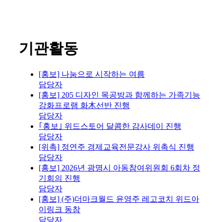
기관활동
[홍보] 나눔으로 시작하는 여름
담당자
[홍보] 205 디자인 목공방과 함께하는 가족기능
강화프로램 화木선반 진행
담당자
｢홍보｣ 위드스토어 달콤한 감사데이 진행
담당자
[위촉] 정연주 경제교육전문강사 위촉식 진행
담당자
[홍보] 2026년 광명시 아동참여위원회 6회차 정
기회의 진행
담당자
[홍보] (주)더마크월드 윤영주 레고코치 위드아
이링크 동참
담당자