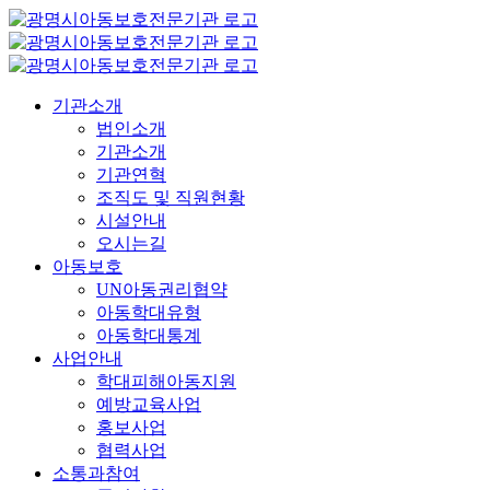
콘
텐
츠
로
기관소개
건
법인소개
너
기관소개
뛰
기관연혁
기
조직도 및 직원현황
시설안내
오시는길
아동보호
UN아동권리협약
아동학대유형
아동학대통계
사업안내
학대피해아동지원
예방교육사업
홍보사업
협력사업
소통과참여