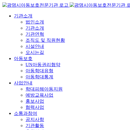
콘
텐
기관소개
츠
법인소개
로
기관소개
건
기관연혁
너
조직도 및 직원현황
뛰
시설안내
기
오시는길
아동보호
UN아동권리협약
아동학대유형
아동학대통계
사업안내
학대피해아동지원
예방교육사업
홍보사업
협력사업
소통과참여
공지사항
기관활동