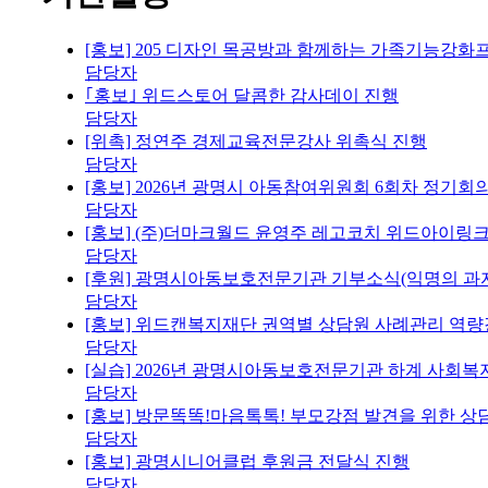
[홍보] 205 디자인 목공방과 함께하는 가족기능강화
담당자
｢홍보｣ 위드스토어 달콤한 감사데이 진행
담당자
[위촉] 정연주 경제교육전문강사 위촉식 진행
담당자
[홍보] 2026년 광명시 아동참여위원회 6회차 정기회
담당자
[홍보] (주)더마크월드 윤영주 레고코치 위드아이링크
담당자
[후원] 광명시아동보호전문기관 기부소식(익명의 과자
담당자
[홍보] 위드캔복지재단 권역별 상담원 사례관리 역량
담당자
[실습] 2026년 광명시아동보호전문기관 하계 사회복
담당자
[홍보] 방문똑똑!마음톡톡! 부모강점 발견을 위한 
담당자
[홍보] 광명시니어클럽 후원금 전달식 진행
담당자