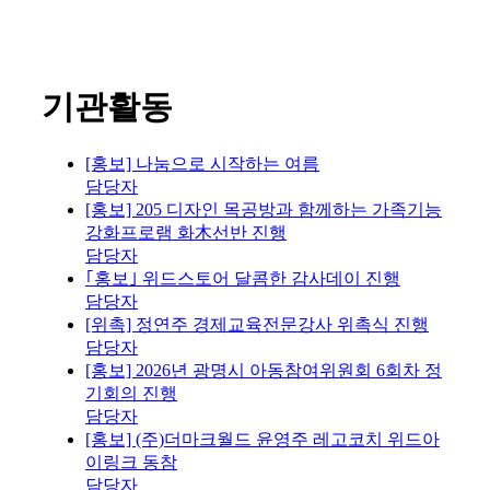
기관활동
[홍보] 나눔으로 시작하는 여름
담당자
[홍보] 205 디자인 목공방과 함께하는 가족기능
강화프로램 화木선반 진행
담당자
｢홍보｣ 위드스토어 달콤한 감사데이 진행
담당자
[위촉] 정연주 경제교육전문강사 위촉식 진행
담당자
[홍보] 2026년 광명시 아동참여위원회 6회차 정
기회의 진행
담당자
[홍보] (주)더마크월드 윤영주 레고코치 위드아
이링크 동참
담당자