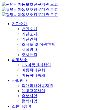
콘
텐
츠
로
기관소개
건
법인소개
너
기관소개
뛰
기관연혁
기
조직도 및 직원현황
시설안내
오시는길
아동보호
UN아동권리협약
아동학대유형
아동학대통계
사업안내
학대피해아동지원
예방교육사업
홍보사업
협력사업
소통과참여