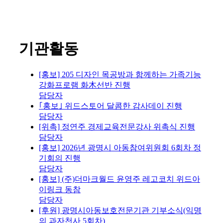
기관활동
[홍보] 205 디자인 목공방과 함께하는 가족기능
강화프로램 화木선반 진행
담당자
｢홍보｣ 위드스토어 달콤한 감사데이 진행
담당자
[위촉] 정연주 경제교육전문강사 위촉식 진행
담당자
[홍보] 2026년 광명시 아동참여위원회 6회차 정
기회의 진행
담당자
[홍보] (주)더마크월드 윤영주 레고코치 위드아
이링크 동참
담당자
[후원] 광명시아동보호전문기관 기부소식(익명
의 과자천사 5회차)