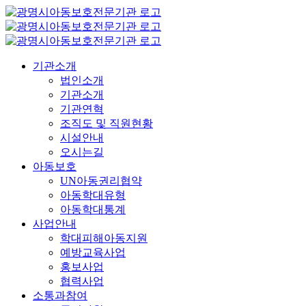
콘
텐
츠
로
기관소개
건
법인소개
너
기관소개
뛰
기관연혁
기
조직도 및 직원현황
시설안내
오시는길
아동보호
UN아동권리협약
아동학대유형
아동학대통계
사업안내
학대피해아동지원
예방교육사업
홍보사업
협력사업
소통과참여