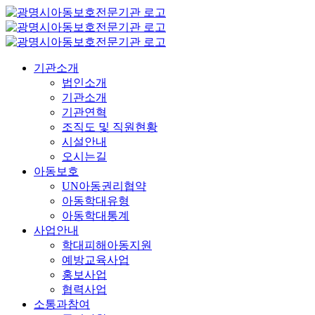
콘
텐
츠
로
기관소개
건
법인소개
너
기관소개
뛰
기관연혁
기
조직도 및 직원현황
시설안내
오시는길
아동보호
UN아동권리협약
아동학대유형
아동학대통계
사업안내
학대피해아동지원
예방교육사업
홍보사업
협력사업
소통과참여