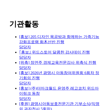
기관활동
[홍보] 205 디자인 목공방과 함께하는 가족기능
강화프로램 화木선반 진행
담당자
｢홍보｣ 위드스토어 달콤한 감사데이 진행
담당자
[위촉] 정연주 경제교육전문강사 위촉식 진행
담당자
[홍보] 2026년 광명시 아동참여위원회 6회차 정
기회의 진행
담당자
[홍보] (주)더마크월드 윤영주 레고코치 위드아
이링크 동참
담당자
[후원] 광명시아동보호전문기관 기부소식(익명
의 과자천사 5회차)