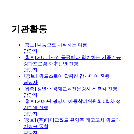
기관활동
[홍보] 나눔으로 시작하는 여름
담당자
[홍보] 205 디자인 목공방과 함께하는 가족기능
강화프로램 화木선반 진행
담당자
｢홍보｣ 위드스토어 달콤한 감사데이 진행
담당자
[위촉] 정연주 경제교육전문강사 위촉식 진행
담당자
[홍보] 2026년 광명시 아동참여위원회 6회차 정
기회의 진행
담당자
[홍보] (주)더마크월드 윤영주 레고코치 위드아
이링크 동참
담당자