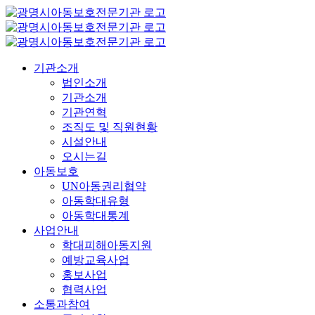
콘
텐
츠
로
기관소개
건
법인소개
너
기관소개
뛰
기관연혁
기
조직도 및 직원현황
시설안내
오시는길
아동보호
UN아동권리협약
아동학대유형
아동학대통계
사업안내
학대피해아동지원
예방교육사업
홍보사업
협력사업
소통과참여