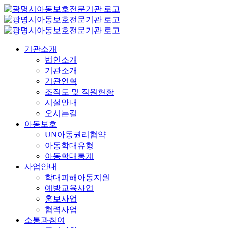
콘
텐
츠
로
기관소개
건
법인소개
너
기관소개
뛰
기관연혁
기
조직도 및 직원현황
시설안내
오시는길
아동보호
UN아동권리협약
아동학대유형
아동학대통계
사업안내
학대피해아동지원
예방교육사업
홍보사업
협력사업
소통과참여