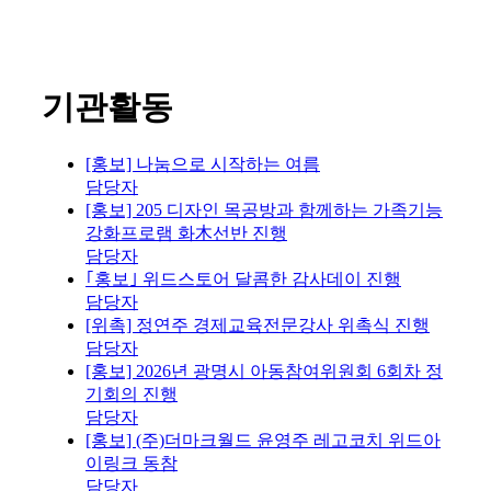
기관활동
[홍보] 나눔으로 시작하는 여름
담당자
[홍보] 205 디자인 목공방과 함께하는 가족기능
강화프로램 화木선반 진행
담당자
｢홍보｣ 위드스토어 달콤한 감사데이 진행
담당자
[위촉] 정연주 경제교육전문강사 위촉식 진행
담당자
[홍보] 2026년 광명시 아동참여위원회 6회차 정
기회의 진행
담당자
[홍보] (주)더마크월드 윤영주 레고코치 위드아
이링크 동참
담당자