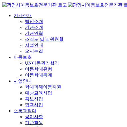
콘
텐
기관소개
츠
법인소개
로
기관소개
건
기관연혁
너
조직도 및 직원현황
뛰
시설안내
기
오시는길
아동보호
UN아동권리협약
아동학대유형
아동학대통계
사업안내
학대피해아동지원
예방교육사업
홍보사업
협력사업
소통과참여
공지사항
기관활동