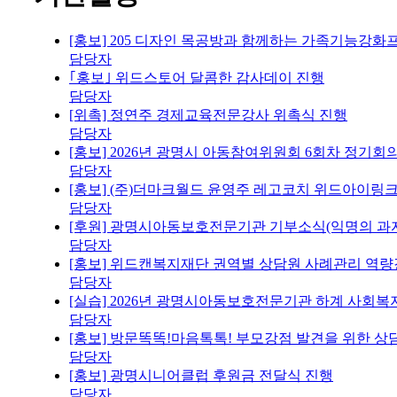
[홍보] 205 디자인 목공방과 함께하는 가족기능강화
담당자
｢홍보｣ 위드스토어 달콤한 감사데이 진행
담당자
[위촉] 정연주 경제교육전문강사 위촉식 진행
담당자
[홍보] 2026년 광명시 아동참여위원회 6회차 정기회
담당자
[홍보] (주)더마크월드 윤영주 레고코치 위드아이링크
담당자
[후원] 광명시아동보호전문기관 기부소식(익명의 과자
담당자
[홍보] 위드캔복지재단 권역별 상담원 사례관리 역량
담당자
[실습] 2026년 광명시아동보호전문기관 하계 사회복
담당자
[홍보] 방문똑똑!마음톡톡! 부모강점 발견을 위한 
담당자
[홍보] 광명시니어클럽 후원금 전달식 진행
담당자