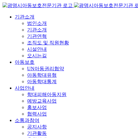
콘
텐
기관소개
츠
법인소개
로
기관소개
건
기관연혁
너
조직도 및 직원현황
뛰
시설안내
기
오시는길
아동보호
UN아동권리협약
아동학대유형
아동학대통계
사업안내
학대피해아동지원
예방교육사업
홍보사업
협력사업
소통과참여
공지사항
기관활동