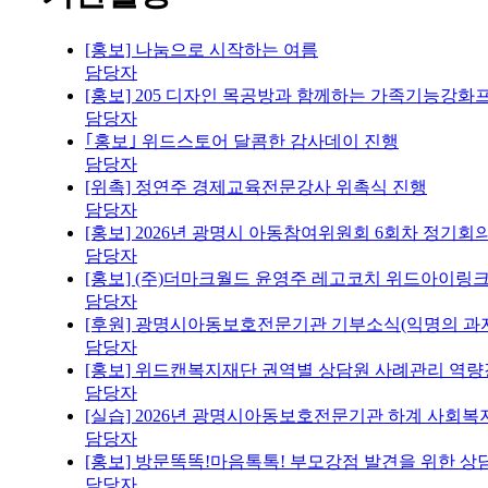
[홍보] 나눔으로 시작하는 여름
담당자
[홍보] 205 디자인 목공방과 함께하는 가족기능강화
담당자
｢홍보｣ 위드스토어 달콤한 감사데이 진행
담당자
[위촉] 정연주 경제교육전문강사 위촉식 진행
담당자
[홍보] 2026년 광명시 아동참여위원회 6회차 정기회
담당자
[홍보] (주)더마크월드 윤영주 레고코치 위드아이링크
담당자
[후원] 광명시아동보호전문기관 기부소식(익명의 과자
담당자
[홍보] 위드캔복지재단 권역별 상담원 사례관리 역량
담당자
[실습] 2026년 광명시아동보호전문기관 하계 사회복
담당자
[홍보] 방문똑똑!마음톡톡! 부모강점 발견을 위한 
담당자