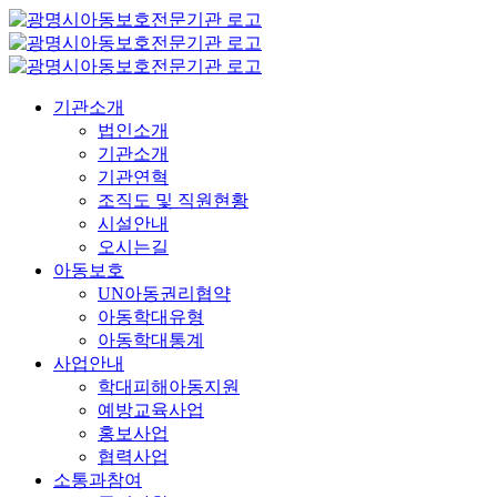
콘
텐
츠
로
기관소개
건
법인소개
너
기관소개
뛰
기관연혁
기
조직도 및 직원현황
시설안내
오시는길
아동보호
UN아동권리협약
아동학대유형
아동학대통계
사업안내
학대피해아동지원
예방교육사업
홍보사업
협력사업
소통과참여