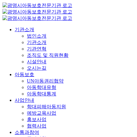
콘
텐
츠
로
기관소개
건
법인소개
너
기관소개
뛰
기관연혁
기
조직도 및 직원현황
시설안내
오시는길
아동보호
UN아동권리협약
아동학대유형
아동학대통계
사업안내
학대피해아동지원
예방교육사업
홍보사업
협력사업
소통과참여