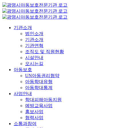
콘
텐
츠
로
기관소개
건
법인소개
너
기관소개
뛰
기관연혁
기
조직도 및 직원현황
시설안내
오시는길
아동보호
UN아동권리협약
아동학대유형
아동학대통계
사업안내
학대피해아동지원
예방교육사업
홍보사업
협력사업
소통과참여