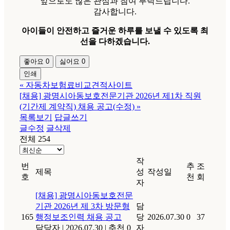
앞으로도 많은 관심과 참여 부탁드립니다.
감사합니다.
아이들이 안전하고 즐거운 하루를 보낼 수 있도록 최
선을 다하겠습니다.
좋아요
0
싫어요
0
인쇄
«
자동차보험료비교견적사이트
[채용] 광명시아동보호전문기관 2026년 제1차 직원
(기간제 계약직) 채용 공고(수정)
»
목록보기
답글쓰기
글수정
글삭제
전체 254
작
번
추
조
제목
성
작성일
호
천
회
자
[채용] 광명시아동보호전문
기관 2026년 제 3차 방문형
담
165
행정보조인력 채용 공고
당
2026.07.30
0
37
담당자
|
2026.07.30
|
추천 0
자