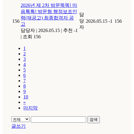
2026년 제 2차 방문똑똑! 마
음톡톡! 방문형 행정보조인
담
력(재공고) 최종합격자 공
당
156
2026.05.15
-1
156
고
자
담당자
|
2026.05.15
|
추천 -1
|
조회 156
1
2
3
4
5
6
7
8
9
10
»
마지막
검색
글쓰기