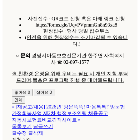
사전접수 : QR코드 신청 혹은 아래 링크 신청
https://forms.gle/UqvPVpmmGn8n93xa8
현장접수 : 행사 당일 접수부스
(안전을 위해 현장접수는 조기마감될 수 있습니
다.)
○ 문의
광명시아동보호전문기관 한주연 사회복지
사 ☎ 02-897-1577
※ 친환경 운영을 위해 우비는 필요 시 개인 지참 부탁
드리며,물총은 프로그램 진행 중 대여해드립니다.
좋아요
0
싫어요
0
인쇄
«
[재공고/채용] 2026년 '방문똑똑! 마음톡톡!' 방문형
가정회복사업 제2차 행정보조인력 채용공고
자동차보험료비교견적사이트
»
목록보기
답글쓰기
글수정
글삭제
전체 255