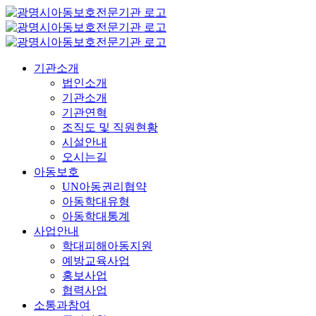
콘
텐
츠
로
기관소개
건
법인소개
너
기관소개
뛰
기관연혁
기
조직도 및 직원현황
시설안내
오시는길
아동보호
UN아동권리협약
아동학대유형
아동학대통계
사업안내
학대피해아동지원
예방교육사업
홍보사업
협력사업
소통과참여