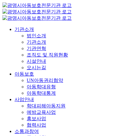
콘
텐
츠
로
기관소개
건
법인소개
너
기관소개
뛰
기관연혁
기
조직도 및 직원현황
시설안내
오시는길
아동보호
UN아동권리협약
아동학대유형
아동학대통계
사업안내
학대피해아동지원
예방교육사업
홍보사업
협력사업
소통과참여