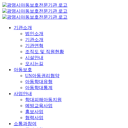
콘
텐
츠
로
기관소개
건
법인소개
너
기관소개
뛰
기관연혁
기
조직도 및 직원현황
시설안내
오시는길
아동보호
UN아동권리협약
아동학대유형
아동학대통계
사업안내
학대피해아동지원
예방교육사업
홍보사업
협력사업
소통과참여