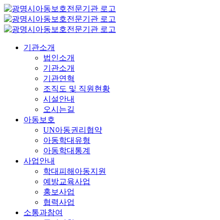
콘
텐
츠
로
기관소개
건
법인소개
너
기관소개
뛰
기관연혁
기
조직도 및 직원현황
시설안내
오시는길
아동보호
UN아동권리협약
아동학대유형
아동학대통계
사업안내
학대피해아동지원
예방교육사업
홍보사업
협력사업
소통과참여