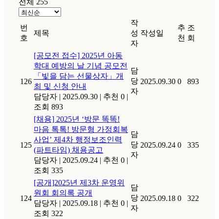
전체 255
작
번
추
조
제목
성
작성일
호
천
회
자
[공모전 접수] 2025년 아동
학대 예방의 날 기념 공모전
담
「빛을 담는 선물상자」개
당
126
2025.09.30
0
893
최 및 신청 안내
자
담당자
|
2025.09.30
|
추천 0
|
조회 893
[채용] 2025년 ‘방문 똑똑!
마음 톡톡! 방문형 가정회복
담
사업’ 제4차 행정보조인력
당
125
2025.09.24
0
335
(파트타임) 채용공고
자
담당자
|
2025.09.24
|
추천 0
|
조회 335
[공개]2025년 제3차 운영위
담
원회 회의록 공개
당
124
2025.09.18
0
322
담당자
|
2025.09.18
|
추천 0
|
자
조회 322