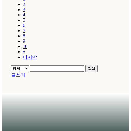
2
3
4
5
6
7
8
9
10
»
마지막
검색
글쓰기