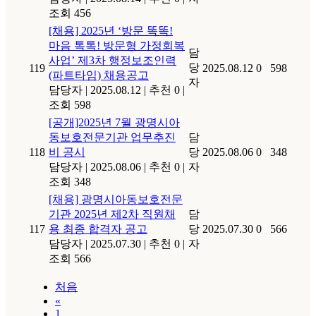
조회 456
[채용] 2025년 ‘방문 똑똑!
마음 톡톡! 방문형 가정회복
담
사업’ 제3차 행정보조인력
당
119
2025.08.12
0
598
(파트타임) 채용공고
자
담당자
|
2025.08.12
|
추천 0
|
조회 598
[공개]2025년 7월 광명시아
동보호전문기관 업무추진
담
118
비 공시
당
2025.08.06
0
348
담당자
|
2025.08.06
|
추천 0
|
자
조회 348
[채용] 광명시아동보호전문
기관 2025년 제2차 직원채
담
117
용 최종 합격자 공고
당
2025.07.30
0
566
담당자
|
2025.07.30
|
추천 0
|
자
조회 566
처음
«
1