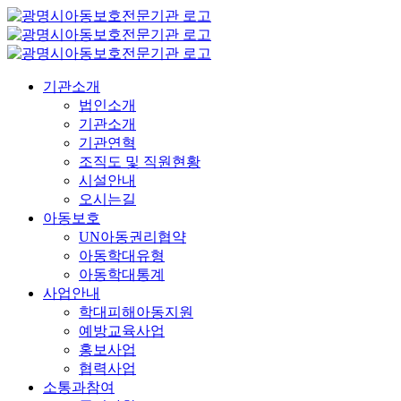
콘
텐
츠
로
기관소개
건
법인소개
너
기관소개
뛰
기관연혁
기
조직도 및 직원현황
시설안내
오시는길
아동보호
UN아동권리협약
아동학대유형
아동학대통계
사업안내
학대피해아동지원
예방교육사업
홍보사업
협력사업
소통과참여