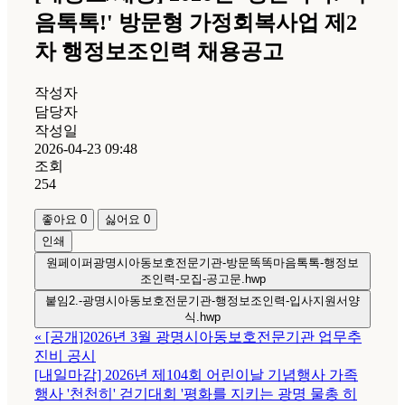
음톡톡!' 방문형 가정회복사업 제2
차 행정보조인력 채용공고
작성자
담당자
작성일
2026-04-23 09:48
조회
254
좋아요
0
싫어요
0
인쇄
원페이퍼광명시아동보호전문기관-방문똑똑마음톡톡-행정보
조인력-모집-공고문.hwp
붙임2.-광명시아동보호전문기관-행정보조인력-입사지원서양
식.hwp
«
[공개]2026년 3월 광명시아동보호전문기관 업무추
진비 공시
[내일마감] 2026년 제104회 어린이날 기념행사 가족
행사 '천천히' 걷기대회 '평화를 지키는 광명 물총 히