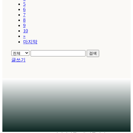
5
6
7
8
9
10
»
마지막
검색
글쓰기